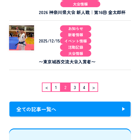
大会情報
2026 神奈川県大会 新人戦｜第16回 金太郎杯
お知らせ
新着情報
2025/12/15
イベント情報
活動記録
大会情報
〜東京城西交流大会入賞者〜
<
1
2
3
4
>
全ての記事一覧へ