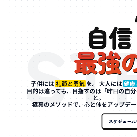
ST
自信
最強
子供には
礼節と勇気
を。
大人には
健康
目的は違っても、目指すのは
「昨日の自分
と。
極真のメソッドで、
心と体をアップデー
スケジュール