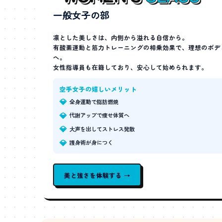
一般女子の部
凛とした美しさは、内側から溢れる自信から。
有酸素運動と筋力トレーニングの相乗効果で、理想のボデ
へ。
女性指導員も在籍しており、安心して始められます。
空手女子の嬉しいメリット
💎
全身運動で脂肪燃焼
💎
代謝アップで痩せ体質へ
💎
大声を出してストレス発散
💎
護身術が身につく
美と強さを体験する →