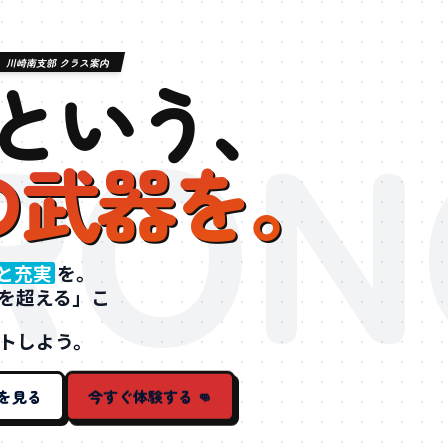
川崎南支部 クラス案内
RON
という、
の武器を。
と充実
を。
を超える」こ
トしよう。
今すぐ体験する 👊
を見る