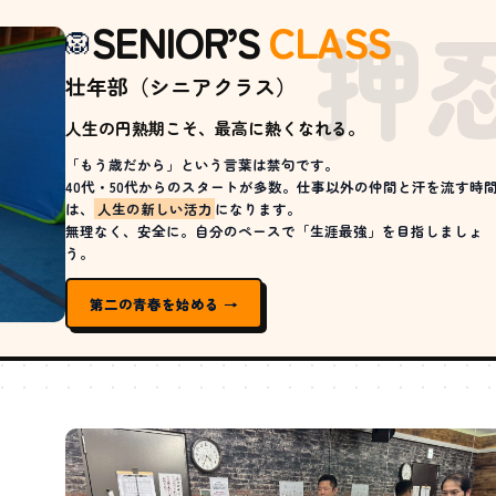
押
SENIOR’S
CLASS
🦁
壮年部（シニアクラス）
人生の円熟期こそ、最高に熱くなれる。
「もう歳だから」という言葉は禁句です。
40代・50代からのスタートが多数。仕事以外の仲間と汗を流す時
は、
人生の新しい活力
になります。
無理なく、安全に。自分のペースで「生涯最強」を目指しましょ
う。
第二の青春を始める →