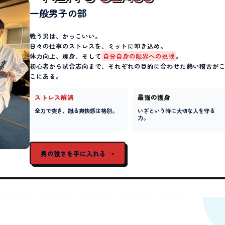
一般男子の部
戦う男は、かっこいい。
日々の仕事のストレスを、ミットに叩き込め。
体力向上、護身、そして
自分自身の限界への挑戦
。
初心者から試合志向まで、それぞれの目的に合わせた熱い稽古が
こにある。
ストレス解消
最強の護身
全力で突き、蹴る爽快感は格別。
いざという時に大切な人を守る
力。
男の強さを手に入れる →