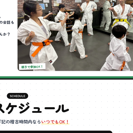
。
の会話も
んか？
親子で参加OK！
SCHEDULE
スケジュール
下記の稽古時間内なら
いつでもOK！