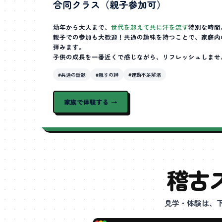
合同クラス（親子参加可）
幼年から大人まで、
世代を超えて共に汗を流す
特別な時間
親子での参加も大歓迎！共通の趣味を持つことで、家庭内
弾みます。
子供の成長を一番近くで感じながら、リフレッシュしませ
#共通の話題
#親子の絆
#運動不足解消
家族で体験する →
稽古
見学・体験は、