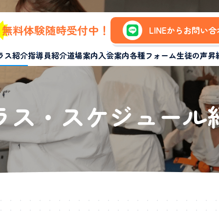
無料体験随時受付中！
LINEからお問い
ラス紹介
指導員紹介
道場案内
入会案内
各種フォーム
生徒の声
昇
ラス・スケジュール