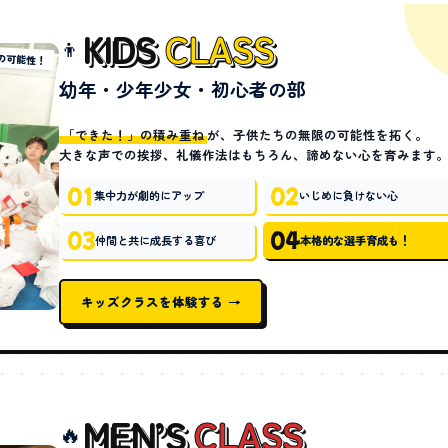
KIDS
CLASS
👦
の可能性！
幼年・少年少女・初心者の部
「できた！」の積み重ね
が、子供たちの無限の可能性を拓く。
大きな声での挨拶、礼儀作法はもちろん、諦めない心を育みます
01
02
集中力が劇的にアップ
いじめに負けない心
03
04
仲間と共に成長する喜び
本格的な選手育成も！
キッズクラスを体験する →
MEN’S
CLASS
🔥