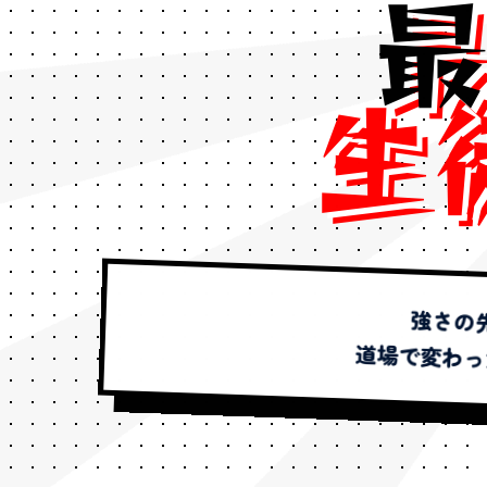
生
強さの
道場で変わっ