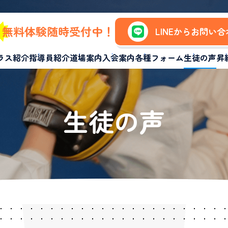
無料体験随時受付中！
LINEからお問い
ラス紹介
指導員紹介
道場案内
入会案内
各種フォーム
生徒の声
昇
生徒の声