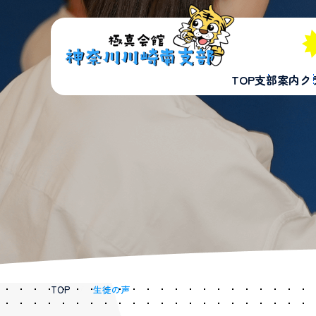
TOP
支部案内
ク
TOP
/
生徒の声