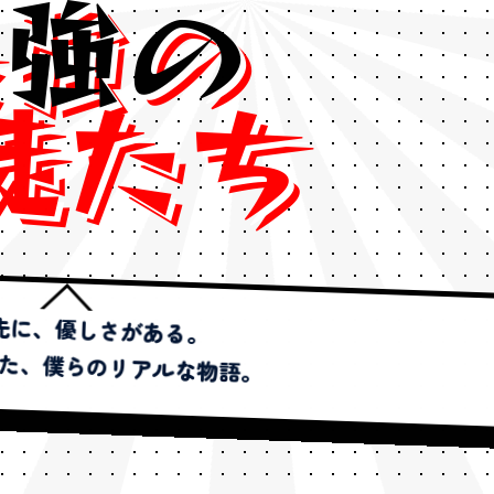
最
強
の
徒
た
ち
先に、優しさがある。
た、
僕らのリアルな物語。