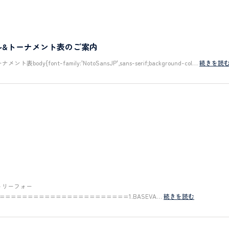
ル&トーナメント表のご案内
font-family:'NotoSansJP',sans-serif;background-col…
続きを読
トリーフォー
=======================1.BASEVA…
続きを読む