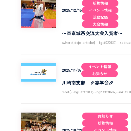
新着情報
2025/12/15
イベント情報
活動記録
大会情報
〜東京城西交流大会入賞者〜
:where(.dojo-article){--fg:#020617;--radiu
イベント情報
2025/11/07
お知らせ
川崎南支部 🎉忘年会🎉
:root{--bg1:#fff8f3;--bg2:#fff0e6;--ink:#
お知らせ
新着情報
2025/10/29
イベント情報