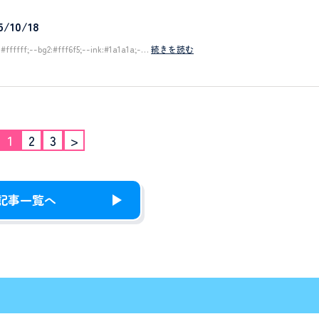
10/18
:#ffffff;--bg2:#fff6f5;--ink:#1a1a1a;-…
続きを読む
1
2
3
>
記事一覧へ