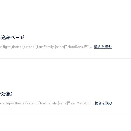
し込みページ
eme:{extend:{fontFamily:{sans:['"NotoSansJP"',…
続きを読む
で対象）
{theme:{extend:{fontFamily:{sans:['"ZenMaruGot…
続きを読む