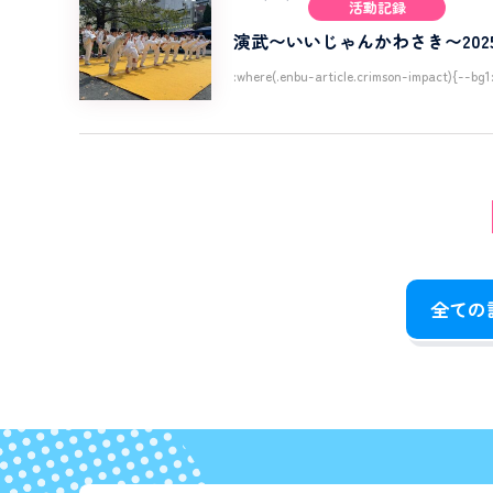
活動記録
演武〜いいじゃんかわさき〜2025/
:where(.enbu-article.crimson-impact){--bg1
全ての