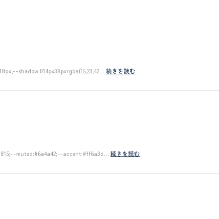
s:18px;--shadow:014px38pxrgba(15,23,42…
続きを読む
231815;--muted:#6a4a42;--accent:#ff6a3d…
続きを読む