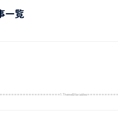
事一覧
====================1.Theme&Variables=========