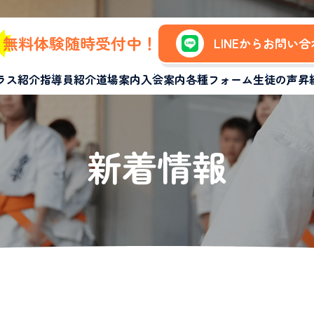
無料体験随時受付中！
LINEからお問い
ラス紹介
指導員紹介
道場案内
入会案内
各種フォーム
生徒の声
昇
新着情報