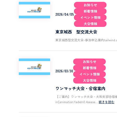
お知らせ
新着情報
2026/04/05
イベント情報
大会情報
東京城西 型交流大会
東京城西型交流大会-参加申込案内tailwind.config={t
お知らせ
新着情報
2026/03/30
イベント情報
大会情報
ワンマッチ大会・合宿案内
【ご案内】ワンマッチ大会・大和支部合宿参加
in{animation:fadeIn0.4sease…
続きを読む