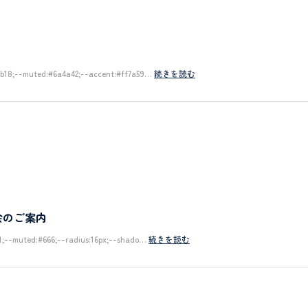
2a1b18;--muted:#6a4a42;--accent:#ff7a59…
続きを読む
会のご案内
111;--muted:#666;--radius:16px;--shado…
続きを読む