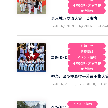
活動記録・大会情報
大会情報
東京城西交流大会 ご案内
:root{--bg1:#fff7f3;--bg2:#fff0e6;--ink:#
お知らせ
新着情報
2025/10/22
イベント情報
活動記録・大会情報
大会情報
神奈川県型極真空手道選手権大
:root{--bg:#0f0f11;--panel:#ffffff;--ink:#
イベント情報
2025/10/21