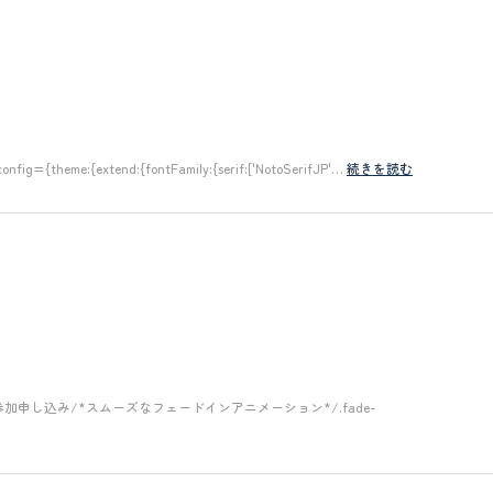
heme:{extend:{fontFamily:{serif:['NotoSerifJP'…
続きを読む
申し込み/*スムーズなフェードインアニメーション*/.fade-