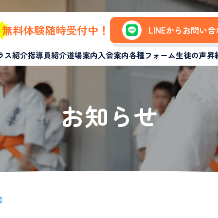
無料体験随時受付中！
LINEからお問い
ラス紹介
指導員紹介
道場案内
入会案内
各種フォーム
生徒の声
昇
お知らせ
】