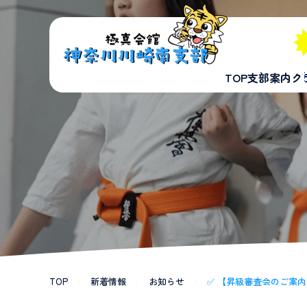
TOP
支部案内
ク
TOP
/
新着情報
/
お知らせ
/
✅ 【昇級審査会のご案内