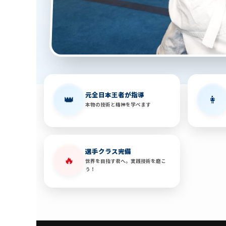
元全日本王者が指導
👑
👩
本物の技術と精神を学べます
選手クラス完備
🔥
世界を目指す君へ。実践技術を磨こ
う！