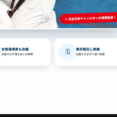
✨ 元全日本チャンピオンが直接指導！
女性指導員も在籍
毎日稽古し放題
🗓️
女性やお子様も安心の環境
会費そのままで通い放題