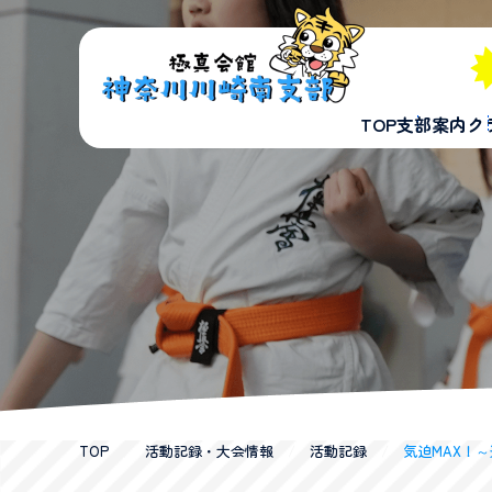
TOP
支部案内
ク
TOP
/
活動記録・大会情報
/
活動記録
/
気迫MAX！～選