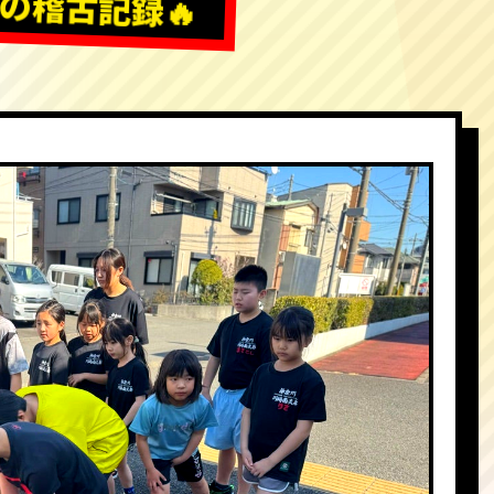
の稽古記録🔥