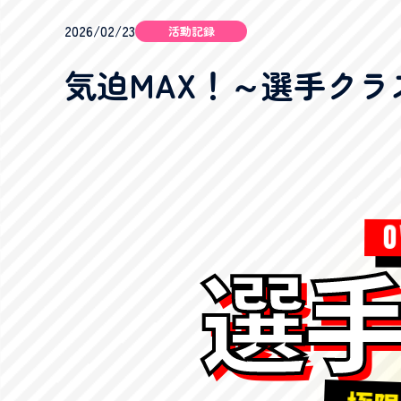
2026/02/23
活動記録
気迫MAX！～選手クラス～2
O
選