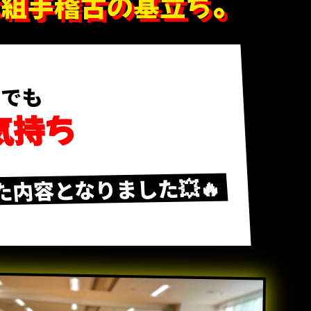
は組手稽古の基立ち。
中でも
気持ち
内容となりました💥🔥