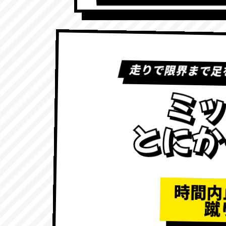
走りで限界まで足
ミッ
とにか
時間内
蹴