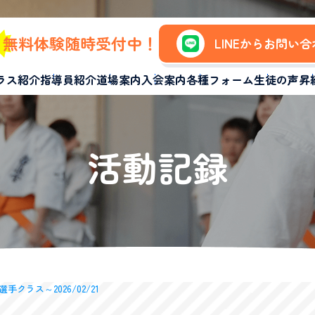
無料体験随時受付中！
LINEからお問い
ラス紹介
指導員紹介
道場案内
入会案内
各種フォーム
生徒の声
昇
活動記録
手クラス～2026/02/21