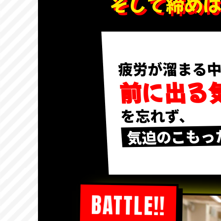
そして締め
疲労が溜まる
前に出る
を忘れず、
気迫のこもった
BATTLE!!