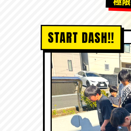
極限
START DASH!!