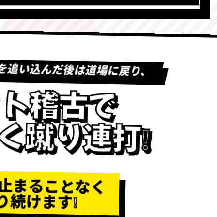
を追い込んだ後は道場に戻り、
ト稽古で
く蹴り連打❕
止まることなく
り続けます❕