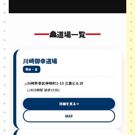
🏯
道場一覧
川崎御幸道場
水・金
川崎市幸区神明町1-13 三葉ビル2F
📍
(JR川崎駅 徒歩15分)
詳細を見る
MAP