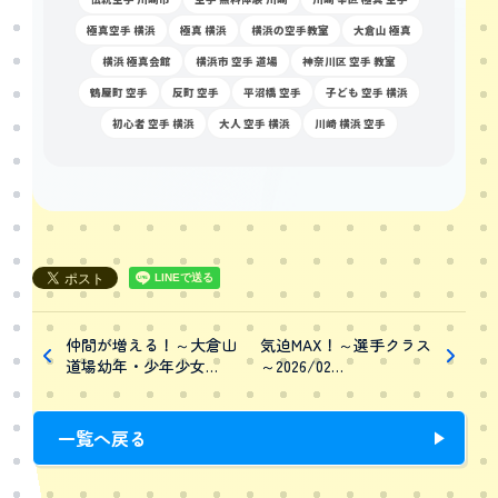
極真空手 横浜
極真 横浜
横浜の空手教室
大倉山 極真
横浜 極真会館
横浜市 空手 道場
神奈川区 空手 教室
鶴屋町 空手
反町 空手
平沼橋 空手
子ども 空手 横浜
初心者 空手 横浜
大人 空手 横浜
川崎 横浜 空手
仲間が増える！～大倉山
気迫MAX！～選手クラス
道場幼年・少年少女…
～2026/02…
一覧へ戻る