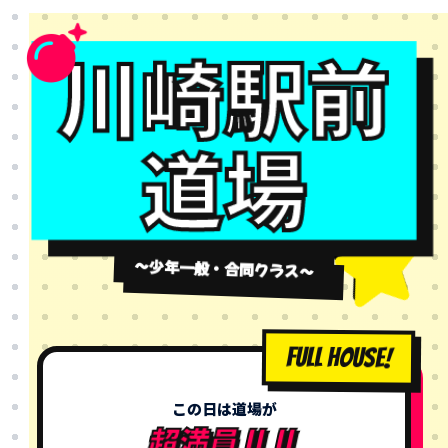
川崎駅前
道場
～少年一般・合同クラス～
FULL HOUSE!
この日は道場が
超満員‼️‼️