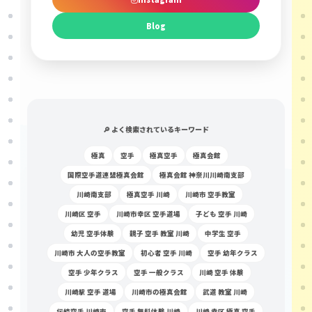
Blog
🔎 よく検索されているキーワード
極真
空手
極真空手
極真会館
国際空手道連盟極真会館
極真会館 神奈川川崎南支部
川崎南支部
極真空手 川崎
川崎市 空手教室
川崎区 空手
川崎市幸区 空手道場
子ども 空手 川崎
幼児 空手体験
親子 空手 教室 川崎
中学生 空手
川崎市 大人の空手教室
初心者 空手 川崎
空手 幼年クラス
空手 少年クラス
空手 一般クラス
川崎 空手 体験
川崎駅 空手 道場
川崎市の極真会館
武道 教室 川崎
伝統空手 川崎市
空手 無料体験 川崎
川崎 幸区 極真 空手