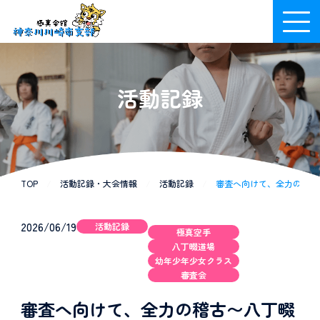
活動記録
TOP
/
活動記録・大会情報
/
活動記録
/
審査へ向けて、全力の稽古〜八
2026/06/19
活動記録
極真空手
八丁畷道場
幼年少年少女クラス
審査会
審査へ向けて、全力の稽古〜八丁畷