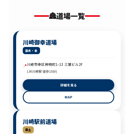
🏯
道場一覧
川崎御幸道場
水・金
川崎市幸区神明町1-13 三葉ビル2F
📍
(JR川崎駅 徒歩15分)
詳細を見る
MAP
川崎駅前道場
土