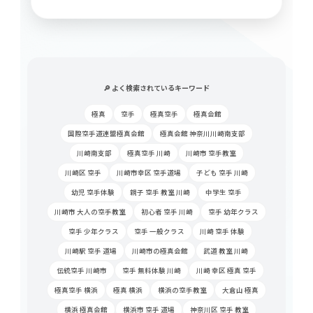
🔎 よく検索されているキーワード
極真
空手
極真空手
極真会館
国際空手道連盟極真会館
極真会館 神奈川川崎南支部
川崎南支部
極真空手 川崎
川崎市 空手教室
川崎区 空手
川崎市幸区 空手道場
子ども 空手 川崎
幼児 空手体験
親子 空手 教室 川崎
中学生 空手
川崎市 大人の空手教室
初心者 空手 川崎
空手 幼年クラス
空手 少年クラス
空手 一般クラス
川崎 空手 体験
川崎駅 空手 道場
川崎市の極真会館
武道 教室 川崎
伝統空手 川崎市
空手 無料体験 川崎
川崎 幸区 極真 空手
極真空手 横浜
極真 横浜
横浜の空手教室
大倉山 極真
横浜 極真会館
横浜市 空手 道場
神奈川区 空手 教室