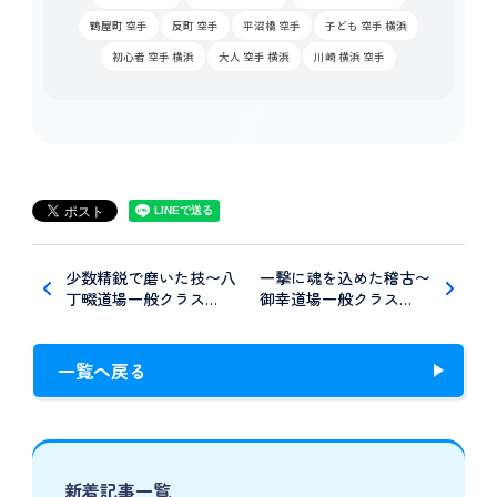
鶴屋町 空手
反町 空手
平沼橋 空手
子ども 空手 横浜
初心者 空手 横浜
大人 空手 横浜
川崎 横浜 空手
少数精鋭で磨いた技〜八
一撃に魂を込めた稽古〜
丁畷道場一般クラス…
御幸道場一般クラス…
一覧へ戻る
新着記事一覧