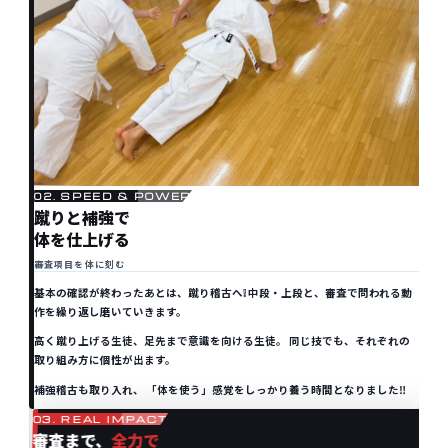
EXAM
02. SPEED & POWER
蹴りと補強で
体を仕上げる
審査項目を体に刻む
基本の確認が終わったあとは、蹴り稽古へ❕ 中段・上段と、審査で問われる動
作を繰り返し磨いていきます。
高く蹴り上げる生徒、足先まで意識を向ける生徒。 同じ技でも、それぞれの
取り組み方に個性が出ます。
補強稽古も取り入れ、 「体を使う」感覚をしっかり養う時間となりました‼️
03. REAL IMPACT
審査まで、
全力で