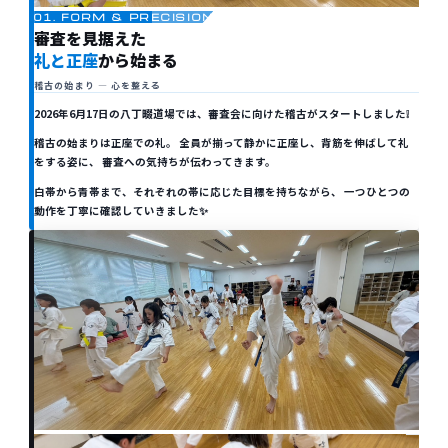
01. FORM & PRECISION
審査を見据えた
礼と正座
から始まる
稽古の始まり — 心を整える
2026年6月17日の八丁畷道場では、審査会に向けた稽古がスタートしました❕
稽古の始まりは正座での礼。 全員が揃って静かに正座し、背筋を伸ばして礼
をする姿に、 審査への気持ちが伝わってきます。
白帯から青帯まで、それぞれの帯に応じた目標を持ちながら、 一つひとつの
動作を丁寧に確認していきました✨