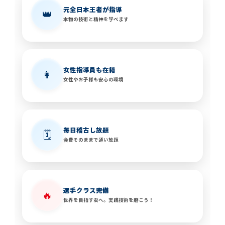
元全日本王者が指導
👑
本物の技術と精神を学べます
女性指導員も在籍
👩
女性やお子様も安心の環境
毎日稽古し放題
🗓️
会費そのままで通い放題
選手クラス完備
🔥
世界を目指す君へ。実践技術を磨こう！