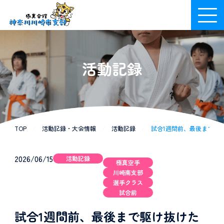
活動記録
TOP
/
活動記録・大会情報
/
活動記録
/
試合1週間前、最後まで駆け抜
2026/06/15
活動記録
極真空手
川崎南支部
選手クラス
試合前
試合1週間前、最後まで駆け抜けた