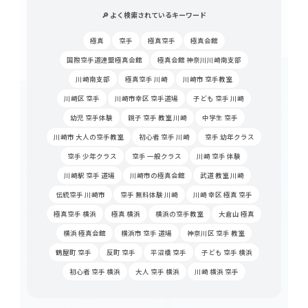
🔎 よく検索されているキーワード
極真
空手
極真空手
極真会館
国際空手道連盟極真会館
極真会館 神奈川川崎南支部
川崎南支部
極真空手 川崎
川崎市 空手教室
川崎区 空手
川崎市幸区 空手道場
子ども 空手 川崎
幼児 空手体験
親子 空手 教室 川崎
中学生 空手
川崎市 大人の空手教室
初心者 空手 川崎
空手 幼年クラス
空手 少年クラス
空手 一般クラス
川崎 空手 体験
川崎駅 空手 道場
川崎市の極真会館
武道 教室 川崎
伝統空手 川崎市
空手 無料体験 川崎
川崎 幸区 極真 空手
極真空手 横浜
極真 横浜
横浜の空手教室
大倉山 極真
横浜 極真会館
横浜市 空手 道場
神奈川区 空手 教室
鶴屋町 空手
反町 空手
平沼橋 空手
子ども 空手 横浜
初心者 空手 横浜
大人 空手 横浜
川崎 横浜 空手