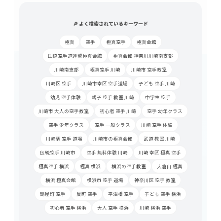
🔎 よく検索されているキーワード
極真
空手
極真空手
極真会館
国際空手道連盟極真会館
極真会館 神奈川川崎南支部
川崎南支部
極真空手 川崎
川崎市 空手教室
川崎区 空手
川崎市幸区 空手道場
子ども 空手 川崎
幼児 空手体験
親子 空手 教室 川崎
中学生 空手
川崎市 大人の空手教室
初心者 空手 川崎
空手 幼年クラス
空手 少年クラス
空手 一般クラス
川崎 空手 体験
川崎駅 空手 道場
川崎市の極真会館
武道 教室 川崎
伝統空手 川崎市
空手 無料体験 川崎
川崎 幸区 極真 空手
極真空手 横浜
極真 横浜
横浜の空手教室
大倉山 極真
横浜 極真会館
横浜市 空手 道場
神奈川区 空手 教室
鶴屋町 空手
反町 空手
平沼橋 空手
子ども 空手 横浜
初心者 空手 横浜
大人 空手 横浜
川崎 横浜 空手