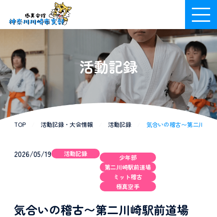
活動記録
TOP
/
活動記録・大会情報
/
活動記録
/
気合いの稽古〜第二川崎駅前道
2026/05/19
活動記録
少年部
第二川崎駅前道場
ミット稽古
極真空手
気合いの稽古〜第二川崎駅前道場