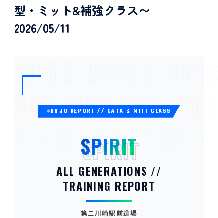
型・ミット&補強クラス〜
2026/05/11
 MITT WORK SPIR
 DOJO REPORT S
DOJO REPORT // KATA & MITT CLASS
DS CHARACTER SE
SPIRIT
SPIRIT
ALL GENERATIONS //
TRAINING REPORT
第二川崎駅前道場