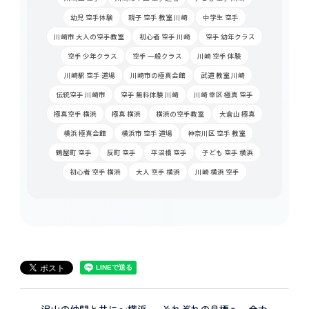
幼児 空手体験
親子 空手 教室 川崎
中学生 空手
川崎市 大人の空手教室
初心者 空手 川崎
空手 幼年クラス
空手 少年クラス
空手 一般クラス
川崎 空手 体験
川崎駅 空手 道場
川崎市の極真会館
武道 教室 川崎
伝統空手 川崎市
空手 無料体験 川崎
川崎 幸区 極真 空手
極真空手 横浜
極真 横浜
横浜の空手教室
大倉山 極真
横浜 極真会館
横浜市 空手 道場
神奈川区 空手 教室
鶴屋町 空手
反町 空手
平沼橋 空手
子ども 空手 横浜
初心者 空手 横浜
大人 空手 横浜
川崎 横浜 空手