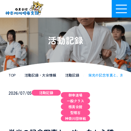
活動記録
TOP
/
活動記録・大会情報
/
活動記録
/
栄光の記念写真と、次へ向かう
2026/07/05
活動記録
御幸道場
一般クラス
極真会館
型稽古
神奈川団体戦