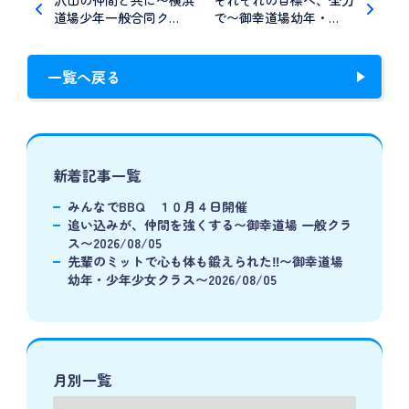
沢山の仲間と共に〜横浜
それぞれの目標へ、全力
道場少年一般合同ク…
で〜御幸道場幼年・…
一覧へ戻る
新着記事一覧
みんなでBBQ １０月４日開催
追い込みが、仲間を強くする〜御幸道場 一般クラ
ス〜2026/08/05
先輩のミットで心も体も鍛えられた‼️〜御幸道場
幼年・少年少女クラス〜2026/08/05
月別一覧