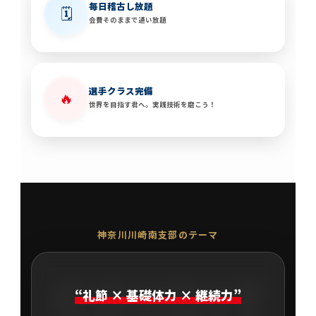
毎日稽古し放題
🗓️
会費そのままで通い放題
選手クラス完備
🔥
世界を目指す君へ。実践技術を磨こう！
神奈川川崎南支部のテーマ
SPIRIT
“礼節 × 基礎体力 × 継続力”