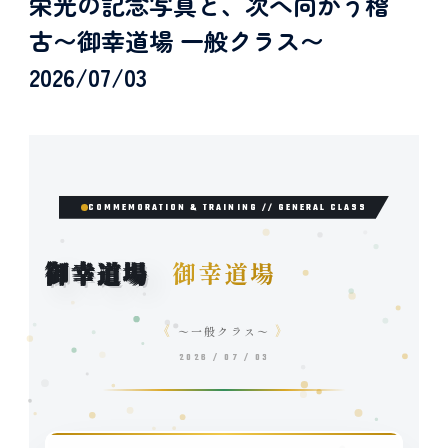
LEGACY S
栄光の記念写真と、次へ向かう稽
古〜御幸道場 一般クラス〜
2026/07/03
IGIN
COMMEMORATION & TRAINING // GENERAL CLASS
御幸道場
御幸道場
《
》
〜一般クラス〜
2026 / 07 / 03