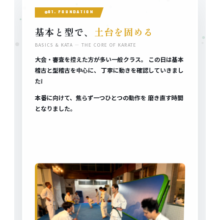
01. FOUNDATION
基本と型で、
土台を固める
BASICS & KATA — THE CORE OF KARATE
大会・審査を控えた方が多い一般クラス。 この日は基本
稽古と型稽古を中心に、 丁寧に動きを確認していきまし
た❕
本番に向けて、焦らず一つひとつの動作を 磨き直す時間
となりました。