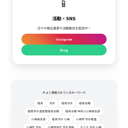
📱
活動・SNS
日々の稽古風景や活動報告を配信中！
Instagram
Blog
🔎 よく検索されているキーワード
極真
空手
極真空手
極真会館
国際空手道連盟極真会館
極真会館 神奈川川崎南支部
川崎南支部
極真空手 川崎
川崎市 空手教室
川崎区 空手
川崎市幸区 空手道場
子ども 空手 川崎