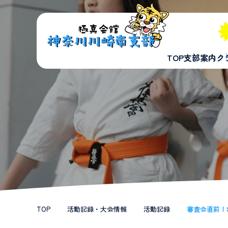
TOP
支部案内
ク
TOP
/
活動記録・大会情報
/
活動記録
/
審査会直前！幼