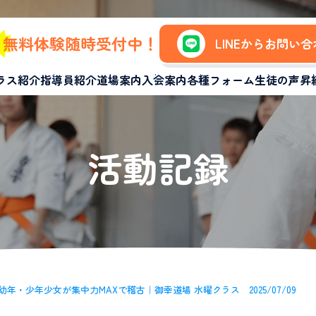
無料体験随時受付中！
LINEからお問い
ラス紹介
指導員紹介
道場案内
入会案内
各種フォーム
生徒の声
昇
活動記録
年・少年少女が集中力MAXで稽古｜御幸道場 水曜クラス 2025/07/09