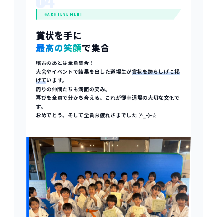
04
ACHIEVEMENT
賞状を手に
最高の笑顔
で集合
稽古のあとは全員集合！
大会やイベントで結果を出した道場生が
賞状を誇らしげに掲
げて
います。
周りの仲間たちも満面の笑み。
喜びを全員で分かち合える、これが御幸道場の大切な文化で
す。
おめでとう、そして全員お疲れさまでした (^_-)-☆