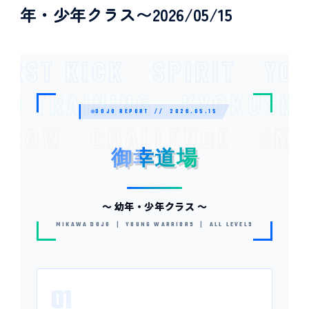
年・少年クラス〜2026/05/15
IRST KICK SPIRIT YO
PAD TRAINING KYOKUS
DOJO REPORT // 2026.05.15
ROW CHALLENGE SMI
御幸道場
御幸道場
〜 幼年・少年クラス 〜
MIKAWA DOJO | YOUNG WARRIORS | ALL LEVELS
01