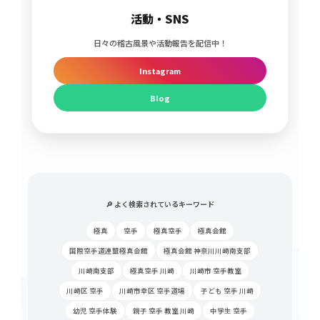
活動・SNS
日々の稽古風景や活動報告を配信中！
Instagram
Blog
🔎 よく検索されているキーワード
極真
空手
極真空手
極真会館
国際空手道連盟極真会館
極真会館 神奈川川崎南支部
川崎南支部
極真空手 川崎
川崎市 空手教室
川崎区 空手
川崎市幸区 空手道場
子ども 空手 川崎
幼児 空手体験
親子 空手 教室 川崎
中学生 空手