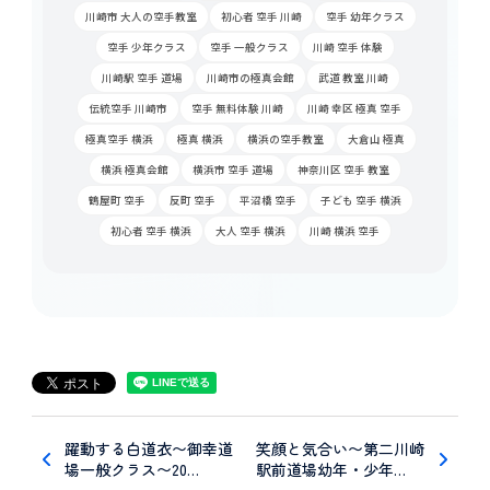
川崎市 大人の空手教室
初心者 空手 川崎
空手 幼年クラス
空手 少年クラス
空手 一般クラス
川崎 空手 体験
川崎駅 空手 道場
川崎市の極真会館
武道 教室 川崎
伝統空手 川崎市
空手 無料体験 川崎
川崎 幸区 極真 空手
極真空手 横浜
極真 横浜
横浜の空手教室
大倉山 極真
横浜 極真会館
横浜市 空手 道場
神奈川区 空手 教室
鶴屋町 空手
反町 空手
平沼橋 空手
子ども 空手 横浜
初心者 空手 横浜
大人 空手 横浜
川崎 横浜 空手
躍動する白道衣〜御幸道
笑顔と気合い〜第二川崎
場一般クラス〜20…
駅前道場幼年・少年…