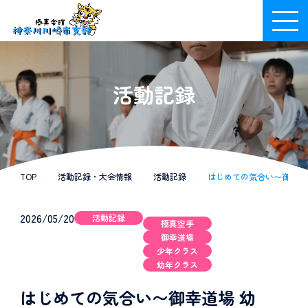
活動記録
TOP
/
活動記録・大会情報
/
活動記録
/
はじめての気合い〜御幸道場 
2026/05/20
活動記録
極真空手
御幸道場
少年クラス
幼年クラス
はじめての気合い〜御幸道場 幼