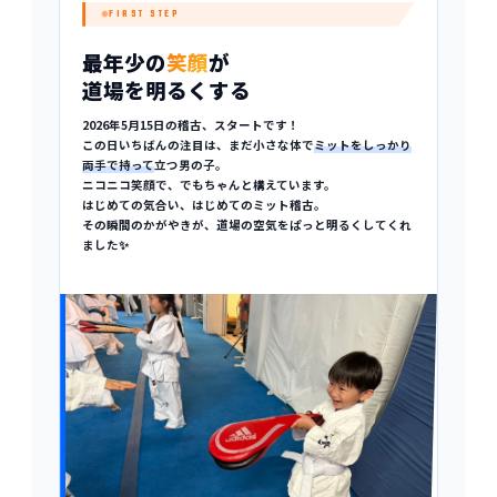
FIRST STEP
最年少の
笑顔
が
道場を明るくする
2026年5月15日の稽古、スタートです！
この日いちばんの注目は、まだ小さな体で
ミットをしっかり
両手で持って
立つ男の子。
ニコニコ笑顔で、でもちゃんと構えています。
はじめての気合い、はじめてのミット稽古。
その瞬間のかがやきが、道場の空気をぱっと明るくしてくれ
ました✨