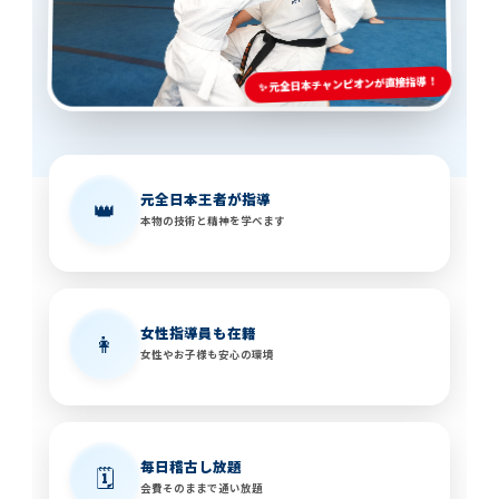
✨ 元全日本チャンピオンが直接指導！
元全日本王者が指導
👑
本物の技術と精神を学べます
女性指導員も在籍
👩
女性やお子様も安心の環境
毎日稽古し放題
🗓️
会費そのままで通い放題