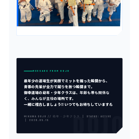
MESSAGE FROM DOJO
最年少の道場生が笑顔でミットを握った瞬間から、
青帯の先輩が全力で蹴りを放つ瞬間まで。
御幸道場の幼年・少年クラスは、
年齢も帯も関係な
く、みんなが主役
の場所です。
一緒に稽古しましょう‼️ いつでもお待ちしています💪
MIKAWA DOJO // 幼年・少年クラス | STATUS: ACTIVE
| 2026.05.15