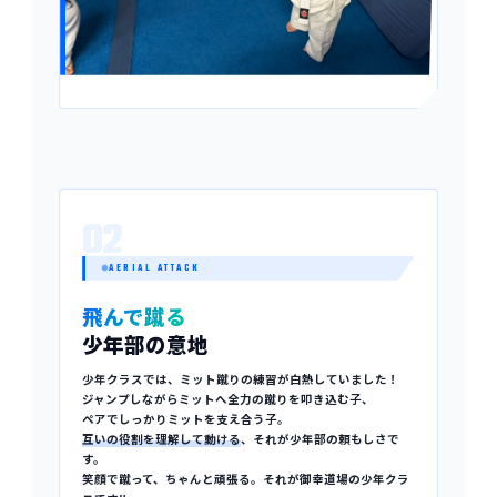
02
AERIAL ATTACK
飛んで蹴る
少年部の意地
少年クラスでは、ミット蹴りの練習が白熱していました！
ジャンプしながらミットへ全力の蹴りを叩き込む子、
ペアでしっかりミットを支え合う子。
互いの役割を理解して動ける
、それが少年部の頼もしさで
す。
笑顔で蹴って、ちゃんと頑張る。それが御幸道場の少年クラ