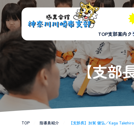
TOP
支部案内
ク
【支部長】
TOP
/
指導員紹介
/
【支部長】加賀 健弘／Kaga Takehiro