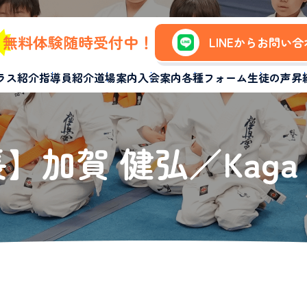
無料体験随時受付中！
LINEからお問い
ラス紹介
指導員紹介
道場案内
入会案内
各種フォーム
生徒の声
昇
加賀 健弘／Kaga Ta