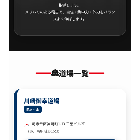
指導します。
メリハリのある稽古で、自信・集中力・体力をバラン
スよく伸ばします。
🏯
道場一覧
川崎御幸道場
水・金
川崎市幸区神明町1-13 三葉ビル2F
📍
(JR川崎駅 徒歩15分)