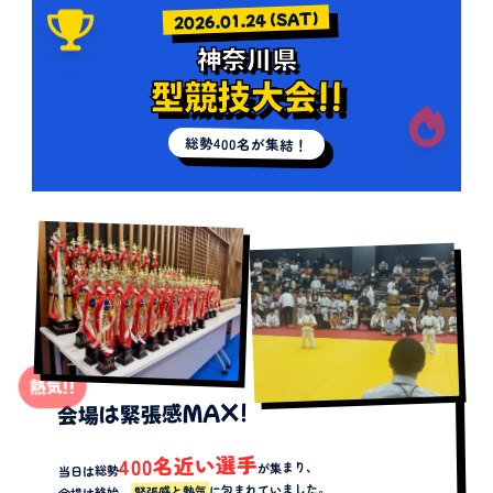
2026.01.24 (SAT)
神奈川県
型競技大会!!
総勢400名が集結！
熱気!!
会場は緊張感MAX!
400名近い選手
が集まり、
当日は総勢
に包まれていました。
緊張感と熱気
会場は終始、