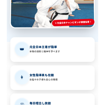
✨ 元全日本チャンピオンが直接指導！
元全日本王者が指導
👑
本物の技術と精神を学べます
女性指導員も在籍
👩
女性やお子様も安心の環境
毎日稽古し放題