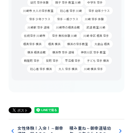
幼児 空手体験
親子 空手 教室 川崎
中学生 空手
川崎市 大人の空手教室
初心者 空手 川崎
空手 幼年クラス
空手 少年クラス
空手 一般クラス
川崎 空手 体験
川崎駅 空手 道場
川崎市の極真会館
武道 教室 川崎
伝統空手 川崎市
空手 無料体験 川崎
川崎 幸区 極真 空手
極真空手 横浜
極真 横浜
横浜の空手教室
大倉山 極真
横浜 極真会館
横浜市 空手 道場
神奈川区 空手 教室
鶴屋町 空手
反町 空手
平沼橋 空手
子ども 空手 横浜
初心者 空手 横浜
大人 空手 横浜
川崎 横浜 空手
女性体験！入会！～御幸
積み重ね～御幸道場幼