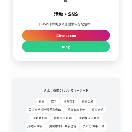
活動・SNS
日々の稽古風景や活動報告を配信中！
Instagram
Blog
🔎 よく検索されているキーワード
極真
空手
極真空手
極真会館
国際空手道連盟極真会館
極真会館 神奈川川崎南支部
川崎南支部
極真空手 川崎
川崎市 空手教室
川崎区 空手
川崎市幸区 空手道場
子ども 空手 川崎