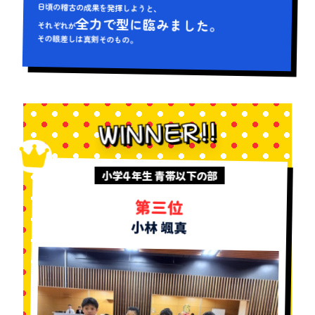
日頃の稽古の成果を発揮しようと、
全力で型に臨みました。
それぞれが
その眼差しは真剣そのもの。
WINNER!!
小学4年生 青帯以下の部
第三位
小林 颯真