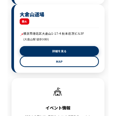
大倉山道場
火
横浜市港北区大倉山1-17-4 秋本庄次ビル3F
📍
(大倉山駅 徒歩30秒)
詳細を見る
MAP
🎪
イベント情報