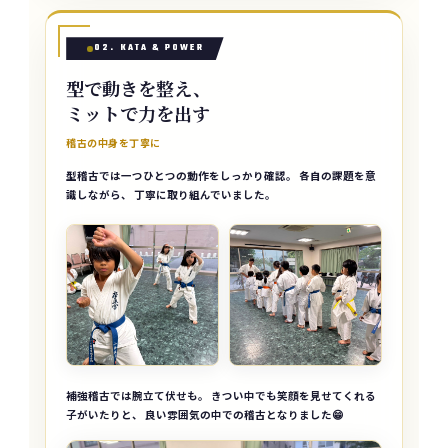
02. KATA & POWER
型で動きを整え、
ミットで力を出す
稽古の中身を丁寧に
型稽古では一つひとつの動作をしっかり確認。 各自の課題を意
識しながら、 丁寧に取り組んでいました。
補強稽古では腕立て伏せも。 きつい中でも笑顔を見せてくれる
子がいたりと、 良い雰囲気の中での稽古となりました😁