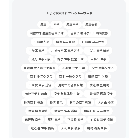
🔎 よく検索されているキーワード
極真
空手
極真空手
極真会館
国際空手道連盟極真会館
極真会館 神奈川川崎南支部
川崎南支部
極真空手 川崎
川崎市 空手教室
川崎区 空手
川崎市幸区 空手道場
子ども 空手 川崎
幼児 空手体験
親子 空手 教室 川崎
中学生 空手
川崎市 大人の空手教室
初心者 空手 川崎
空手 幼年クラス
空手 少年クラス
空手 一般クラス
川崎 空手 体験
川崎駅 空手 道場
川崎市の極真会館
武道 教室 川崎
伝統空手 川崎市
空手 無料体験 川崎
川崎 幸区 極真 空手
極真空手 横浜
極真 横浜
横浜の空手教室
大倉山 極真
横浜 極真会館
横浜市 空手 道場
神奈川区 空手 教室
鶴屋町 空手
反町 空手
平沼橋 空手
子ども 空手 横浜
初心者 空手 横浜
大人 空手 横浜
川崎 横浜 空手