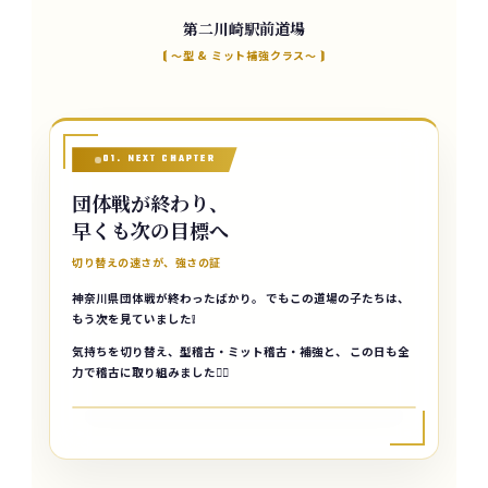
第二川崎駅前道場
⟬ 〜型 & ミット補強クラス〜 ⟭
01. NEXT CHAPTER
団体戦が終わり、
早くも次の目標へ
切り替えの速さが、強さの証
神奈川県団体戦が終わったばかり。 でもこの道場の子たちは、
もう次を見ていました❕
気持ちを切り替え、型稽古・ミット稽古・補強と、 この日も全
力で稽古に取り組みました✊🏼