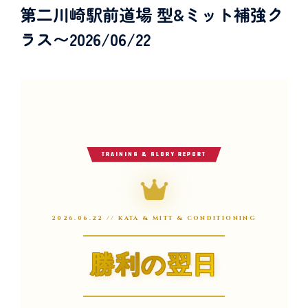
第二川崎駅前道場 型&ミット補強ク
ラス〜2026/06/22
TRAINING & GLORY REPORT
2026.06.22 // KATA & MITT & CONDITIONING
勝利の翌日
勝利の翌日