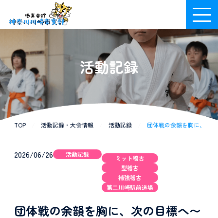
活動記録
TOP
/
活動記録・大会情報
/
活動記録
/
団体戦の余韻を胸に、次の目標
2026/06/26
活動記録
ミット稽古
型稽古
補強稽古
第二川崎駅前道場
団体戦の余韻を胸に、次の目標へ〜