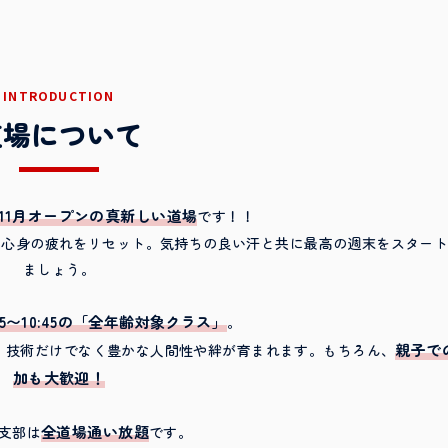
INTRODUCTION
道場について
5年11月オープンの真新しい道場
です！！
の心身の疲れをリセット。気持ちの良い汗と共に最高の週末をスター
ましょう。
:45〜10:45の「全年齢対象クラス」
。
親子で
、技術だけでなく豊かな人間性や絆が育まれます。もちろん、
加も大歓迎！
全道場通い放題
支部は
です。