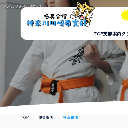
HOME
/
道場一覧
/ 横浜道場
TOP
支部案内
ク
TOP
/
道場案内
/
横浜道場