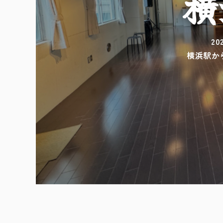
横
2
横浜駅か