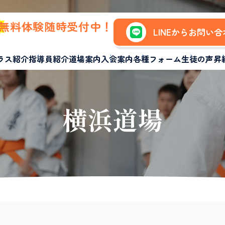
無料体験随時受付中！
LINEからお問い
ラス紹介
指導員紹介
道場案内
入会案内
各種フォーム
生徒の声
昇
横浜道場