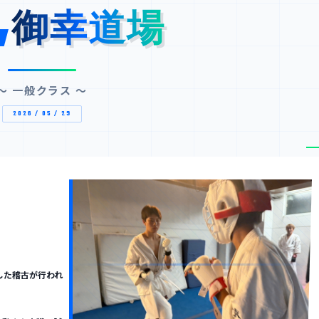
御幸道場
御幸道場
〜 一般クラス 〜
2026 / 05 / 29
した稽古が行われ