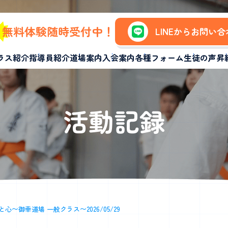
無料体験随時受付中！
LINEからお問い
ラス紹介
指導員紹介
道場案内
入会案内
各種フォーム
生徒の声
昇
活動記録
心〜御幸道場 一般クラス〜2026/05/29