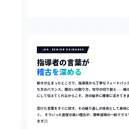
03. SENIOR GUIDANCE
指導者の言葉が
稽古を深める
動きが止まったところで、指導員から丁寧なフィードバック
ち方のバランス、間合いの取り方、攻守の切り替え——細
にして伝えてくれるからこそ、次の組手に確実に活きてき
受けた言葉をすぐに試す。その繰り返しが技術として身体
く。 そういった密度の高い稽古が、御幸道場の一般クラス
 DYNAMICS MI
ます✊🏼