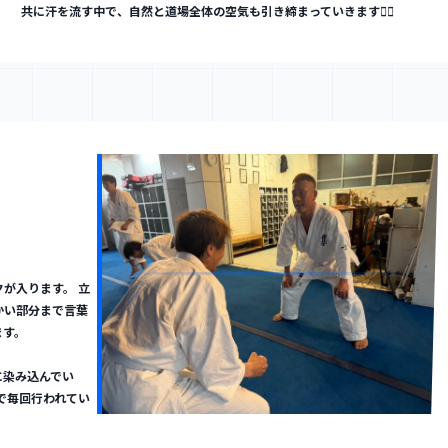
共に汗を流す中で、自然と道場全体の空気も引き締まっていきます👍🏼
が入ります。 立
かい部分まで言葉
ます。
に染み込んでい
で毎回行われてい
KIYUKI DOJO