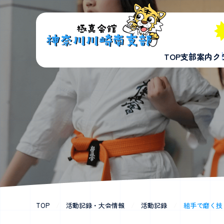
TOP
支部案内
ク
TOP
/
活動記録・大会情報
/
活動記録
/
組手で磨く技と