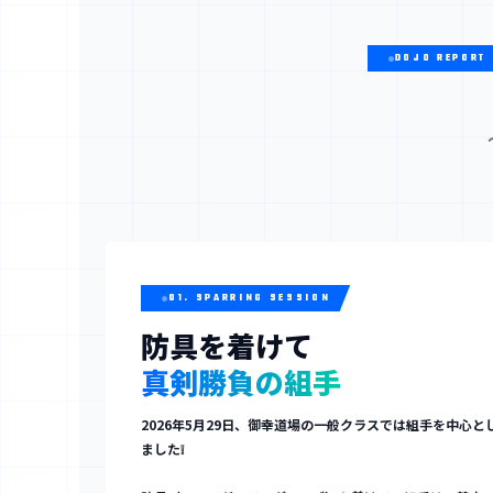
DOJO REPORT
01. SPARRING SESSION
防具を着けて
真剣勝負の組手
2026年5月29日、御幸道場の一般クラスでは組手を中心と
ました❕