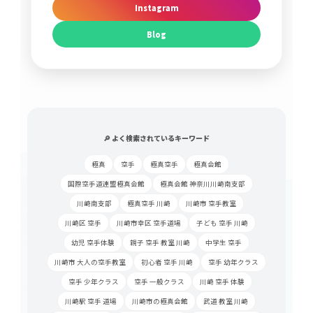
Instagram
Blog
🔎 よく検索されているキーワード
極真
空手
極真空手
極真会館
国際空手道連盟極真会館
極真会館 神奈川川崎南支部
川崎南支部
極真空手 川崎
川崎市 空手教室
川崎区 空手
川崎市幸区 空手道場
子ども 空手 川崎
幼児 空手体験
親子 空手 教室 川崎
中学生 空手
川崎市 大人の空手教室
初心者 空手 川崎
空手 幼年クラス
空手 少年クラス
空手 一般クラス
川崎 空手 体験
川崎駅 空手 道場
川崎市の極真会館
武道 教室 川崎