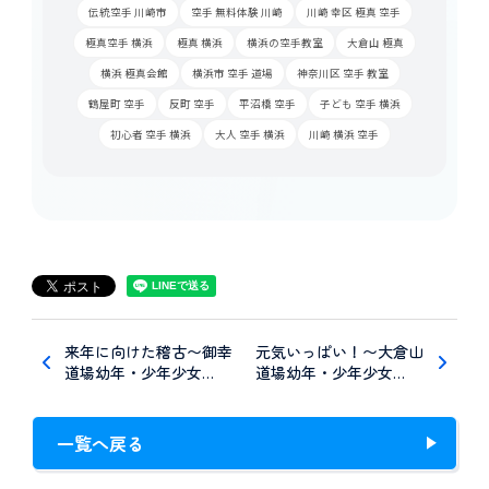
伝統空手 川崎市
空手 無料体験 川崎
川崎 幸区 極真 空手
極真空手 横浜
極真 横浜
横浜の空手教室
大倉山 極真
横浜 極真会館
横浜市 空手 道場
神奈川区 空手 教室
鶴屋町 空手
反町 空手
平沼橋 空手
子ども 空手 横浜
初心者 空手 横浜
大人 空手 横浜
川崎 横浜 空手
来年に向けた稽古〜御幸
元気いっぱい！〜大倉山
道場幼年・少年少女…
道場幼年・少年少女…
一覧へ戻る