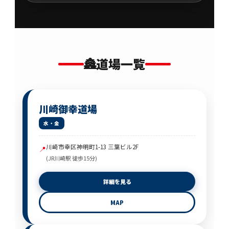
🏯
道場一覧
川崎御幸道場
水・金
川崎市幸区神明町1-13 三葉ビル2F
📍
(JR川崎駅 徒歩15分)
詳細を見る
MAP