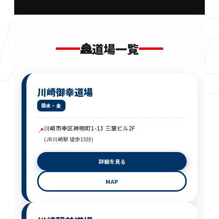
MPA
🏯
道場一覧
川崎御幸道場
水・金
川崎市幸区神明町1-13 三葉ビル2F
📍
(JR川崎駅 徒歩15分)
詳細を見る
MAP