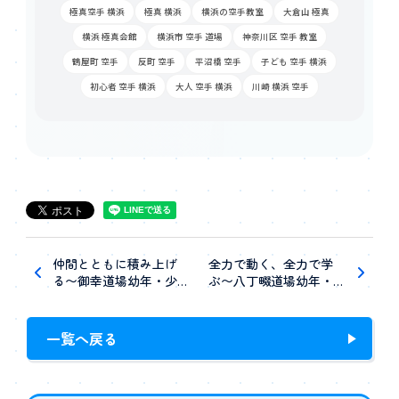
極真空手 横浜
極真 横浜
横浜の空手教室
大倉山 極真
横浜 極真会館
横浜市 空手 道場
神奈川区 空手 教室
鶴屋町 空手
反町 空手
平沼橋 空手
子ども 空手 横浜
初心者 空手 横浜
大人 空手 横浜
川崎 横浜 空手
仲間とともに積み上げ
全力で動く、全力で学
る〜御幸道場幼年・少…
ぶ〜八丁畷道場幼年・…
一覧へ戻る