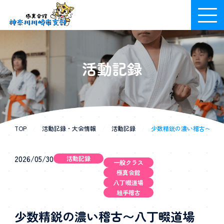
活動記録
TOP
/
活動記録・大会情報
/
活動記録
/
少数精鋭の濃い稽古〜八丁畷道
2026/05/30
活動記録
一般クラス
極真会館
八丁畷道場
組手稽古
少数精鋭の濃い稽古〜八丁畷道場