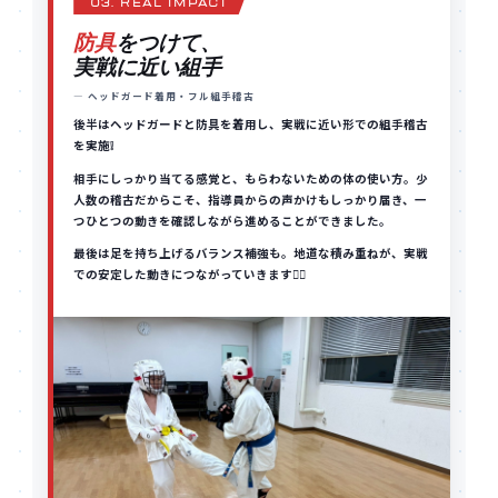
03. REAL IMPACT
防具
をつけて、
実戦に近い組手
— ヘッドガード着用・フル組手稽古
後半はヘッドガードと防具を着用し、実戦に近い形での組手稽古
を実施❕
相手にしっかり当てる感覚と、もらわないための体の使い方。少
人数の稽古だからこそ、指導員からの声かけもしっかり届き、一
つひとつの動きを確認しながら進めることができました。
最後は足を持ち上げるバランス補強も。地道な積み重ねが、実戦
での安定した動きにつながっていきます👍🏼