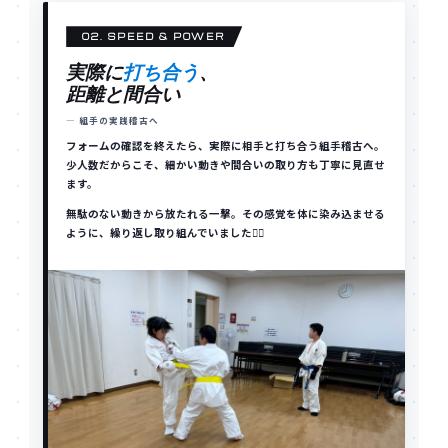
02. SPEED & POWER
実際に
打ち合う
、
距離と間合い
— 組手の実践稽古へ
フォームの確認を終えたら、実際に相手と打ち合う組手稽古へ。
少人数だからこそ、細かい動きや間合いの取り方も丁寧に見直せ
ます。
無駄のない動きから放たれる一撃。その感覚を体に染み込ませる
ように、繰り返し取り組んでいました✊🏼