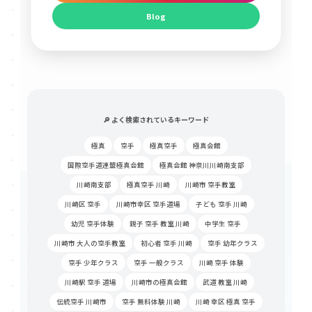
Blog
🔎 よく検索されているキーワード
極真
空手
極真空手
極真会館
国際空手道連盟極真会館
極真会館 神奈川川崎南支部
川崎南支部
極真空手 川崎
川崎市 空手教室
川崎区 空手
川崎市幸区 空手道場
子ども 空手 川崎
幼児 空手体験
親子 空手 教室 川崎
中学生 空手
川崎市 大人の空手教室
初心者 空手 川崎
空手 幼年クラス
空手 少年クラス
空手 一般クラス
川崎 空手 体験
川崎駅 空手 道場
川崎市の極真会館
武道 教室 川崎
伝統空手 川崎市
空手 無料体験 川崎
川崎 幸区 極真 空手