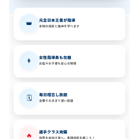
元全日本王者が指導
👑
本物の技術と精神を学べます
女性指導員も在籍
👩
女性やお子様も安心の環境
毎日稽古し放題
🗓️
会費そのままで通い放題
選手クラス完備
🔥
世界を目指す君へ。実践技術を磨こう！