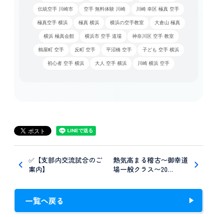
伝統空手 川崎市
空手 無料体験 川崎
川崎 幸区 極真 空手
極真空手 横浜
極真 横浜
横浜の空手教室
大倉山 極真
横浜 極真会館
横浜市 空手 道場
神奈川区 空手 教室
鶴屋町 空手
反町 空手
平沼橋 空手
子ども 空手 横浜
初心者 空手 横浜
大人 空手 横浜
川崎 横浜 空手
✅【支部内交流試合のご
熱気高まる稽古〜御幸道
案内】
場一般クラス〜20…
一覧へ戻る