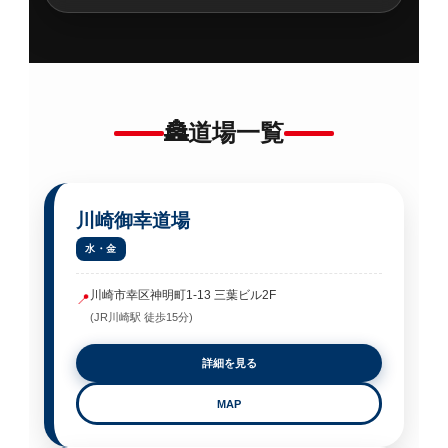
🏯
道場一覧
川崎御幸道場
水・金
川崎市幸区神明町1-13 三葉ビル2F
📍
(JR川崎駅 徒歩15分)
詳細を見る
MAP