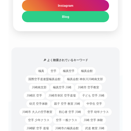
Instagram
Blog
🔎 よく検索されているキーワード
極真
空手
極真空手
極真会館
国際空手道連盟極真会館
極真会館 神奈川川崎南支部
川崎南支部
極真空手 川崎
川崎市 空手教室
川崎区 空手
川崎市幸区 空手道場
子ども 空手 川崎
幼児 空手体験
親子 空手 教室 川崎
中学生 空手
川崎市 大人の空手教室
初心者 空手 川崎
空手 幼年クラス
空手 少年クラス
空手 一般クラス
川崎 空手 体験
川崎駅 空手 道場
川崎市の極真会館
武道 教室 川崎