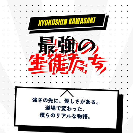
KYOKUSHIN KAWASAKI
最
強
の
生
徒
た
ち
強さの先に、優しさがある。
道場で変わった、
僕らのリアルな物語。