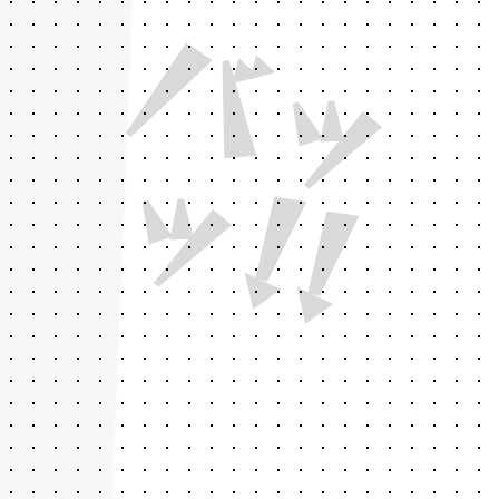
バ
ッ
!
ッ
!