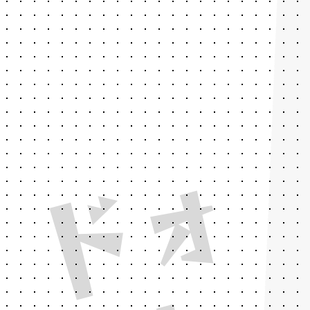
ド
ォ
ン
!