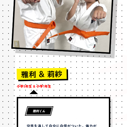
ゴゴ
雅利 & 莉紗
小学5年生 & 小学1年生
雅利くん
空手を通して自分に自信がついた。体力が